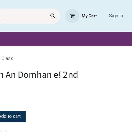
Sign in
My Cart
Request Product
Pet Haven
Book Haven Support Helpde
 Class
h An Domhan e! 2nd
dd to cart