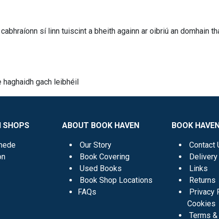
 cabhraíonn sí linn tuiscint a bheith againn ar oibriú an domhain th
 haghaidh gach leibhéil
N SHOPS
ABOUT BOOK HAVEN
BOOK HAVEN
mede
Our Story
Contact 
on
Book Covering
Delivery
Used Books
Links
Book Shop Locations
Returns
FAQs
Privacy 
Cookies
Terms & 