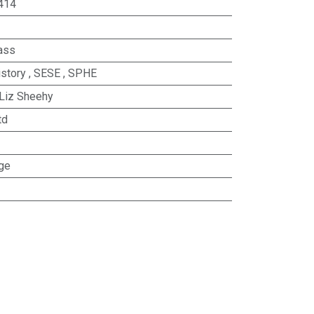
414
ass
istory
,
SESE
,
SPHE
 Liz Sheehy
td
lge