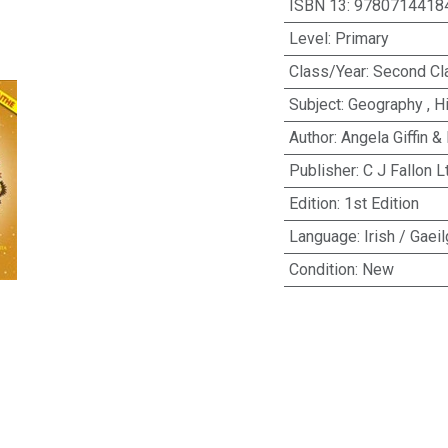
ISBN 13
:
9780714418
Level
:
Primary
Class/Year
:
Second Cl
Subject
:
Geography
,
H
Author
:
Angela Giffin &
Publisher
:
C J Fallon L
Edition
:
1st Edition
Language
:
Irish / Gaei
Condition
:
New