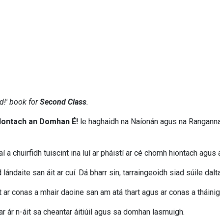
d!' book for
Second Class
.
Iontach an Domhan É!
le haghaidh na Naíonán agus na Ranganna S
a chuirfidh tuiscint ina luí ar pháistí ar cé chomh hiontach agus 
ndaite san áit ar cuí. Dá bharr sin, tarraingeoidh siad súile dalta
t ar conas a mhair daoine san am atá thart agus ar conas a tháini
ar ár n-áit sa cheantar áitiúil agus sa domhan lasmuigh.