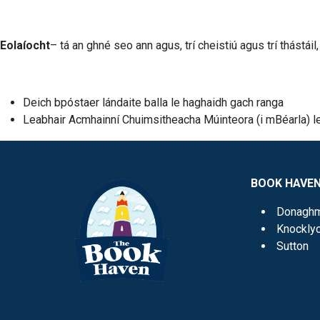
Eolaíocht
– tá an ghné seo ann agus, trí cheistiú agus trí thástáil,
Deich bpóstaer lándaite balla le haghaidh gach ranga
Leabhair Acmhainní Chuimsitheacha Múinteora (i mBéarla) le
BOOK HAVE
Donagh
Knockly
Sutton