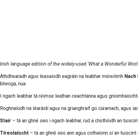
Irish language edition of the widely-used 'What a Wonderful Worl
Athdhearadh agus leasaíodh eagráin na leabhar móreilimh
Nach 
bheoga, nua.
I ngach leabhar tá réimse leathan ceachtanna agus gníomhaíochtaí 
Roghnaíodh na léaráidí agus na grianghraif go cúramach, agus iad lá
Stair
– tá an ghné seo i ngach leabhar, rud a chothóidh an tuiscin
Tíreolaíocht
– tá an ghné seo ann agus cothaíonn sí an tuiscint 