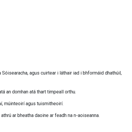
óisearacha, agus cuirtear i láthair iad i bhformáid dhathúil,
atá an domhan atá thart timpeall orthu.
í, múinteoirí agus tuismitheoirí.
g athrú ar bheatha daoine ar feadh na n-aoiseanna.