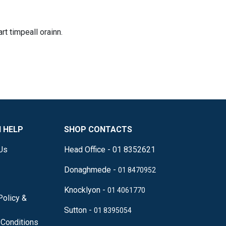
art timpeall orainn.
 HELP
SHOP CONTACTS
Us
Head Office - 01 8352621
Donaghmede -
01 8470952
Knocklyon -
01 4061770
Policy &
Sutton -
01 8395054
Conditions