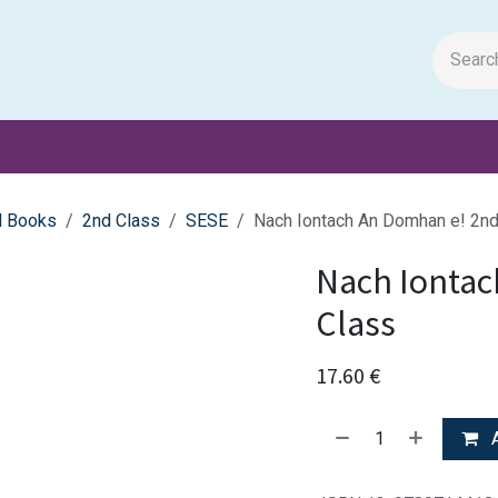
m Papers
General Books
Stationery
Toys & Games
l Books
2nd Class
SESE
Nach Iontach An Domhan e! 2nd
Nach Iontac
Class
17.60
€
A